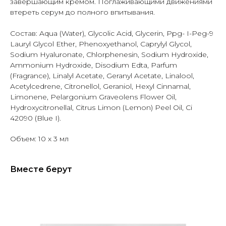
завершающим кремом. Поглаживающими движениями
втереть серум до полного впитывания.
Состав: Aqua (Water), Glycolic Acid, Glycerin, Ppg- I-Peg-9
Lauryl Glycol Ether, Phenoxyethanol, Caprylyl Glycol,
Sodium Hyaluronate, Chlorphenesin, Sodium Hydroxide,
Ammonium Hydroxide, Disodium Edta, Parfum
(Fragrance), Linalyl Acetate, Geranyl Acetate, Linalool,
Acetylcedrene, Citronellol, Geraniol, Hexyl Cinnamal,
Limonene, Pelargonium Graveolens Flower Oil,
Hydroxycitronellal, Citrus Limon (Lemon) Peel Oil, Ci
42090 (Blue I).
Объем: 10 х 3 мл
Вместе берут