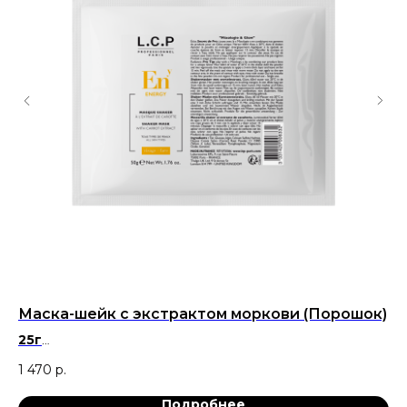
Маска-шейк с экстрактом моркови (Порошок)
Гу
25г
Вы
Маска для возвращения кожи сияния, выравнивая тона
1 470
р.
2 
и рельефа.
Подробнее