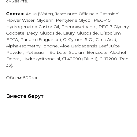
смывайте.
Состав:
Aqua (Water), Jasminum Officinale (Jasmine)
Flower Water, Glycerin, Pentylene Glycol, PEG-40
Hydrogenated Castor Oil, Phenoxyethanol, PEG-7 Glyceryl
Cocoate, Decyl Glucoside, Lauryl Glucoside, Disodium
EDTA, Parfum (Fragrance), O-Cymen-5-Ol, Citric Acid,
Alpha-Isomethyl lonone, Aloe Barbadensis Leaf Juice
Powder, Potassium Sorbate, Sodium Benzoate, Alcohol
Denat., Hydroxycitronellal, Cl 42090 (Blue I), Cl 17200 (Red
33).
Объем: 500мл
Вместе берут