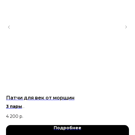
Патчи для век от морщин
Р
3 пары
Вы
Убирают «темные круги» под глазами и отечность,
4 200
р.
3 
разглаживают морщины и заломы
Подробнее