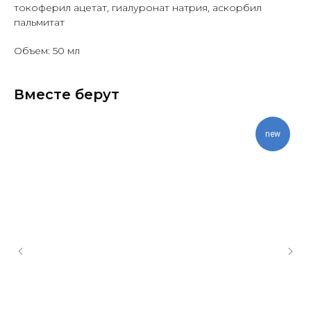
токоферил ацетат, гиалуронат натрия, аскорбил
пальмитат
Объем: 50 мл
Вместе берут
new