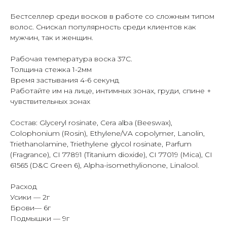
Бестселлер среди восков в работе со сложным типом
волос. Снискал популярность среди клиентов как
мужчин, так и женщин.
Рабочая температура воска 37С.
Толщина стежка 1-2мм
Время застывания 4-6 секунд
Работайте им на лице, интимных зонах, груди, спине +
чувствительных зонах
Состав: Glyceryl rosinate, Cera alba (Beeswax),
Colophonium (Rosin), Ethylene/VA copolymer, Lanolin,
Triethanolamine, Triethylene glycol rosinate, Parfum
(Fragrance), CI 77891 (Titanium dioxide), CI 77019 (Mica), CI
61565 (D&C Green 6), Alpha-isomethylionone, Linalool.
Расход
Усики — 2г
Брови— 6г
Подмышки — 9г